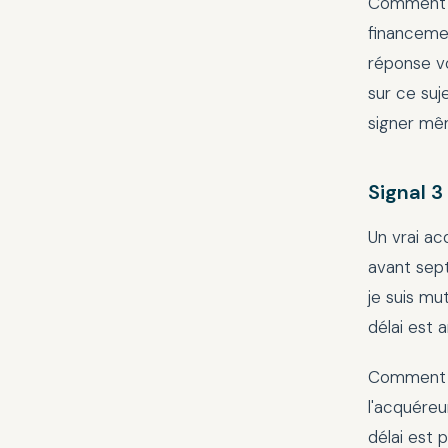
Comment le
financemen
réponse v
sur ce suje
signer mêm
Signal 3
Un vrai acq
avant sept
je suis mu
délai est 
Comment le
l'acquéreu
délai est 