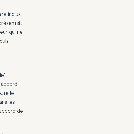
re inclus,
présentait
eur qui ne
culs.
e),
, accord
oute le
ans les
n accord de