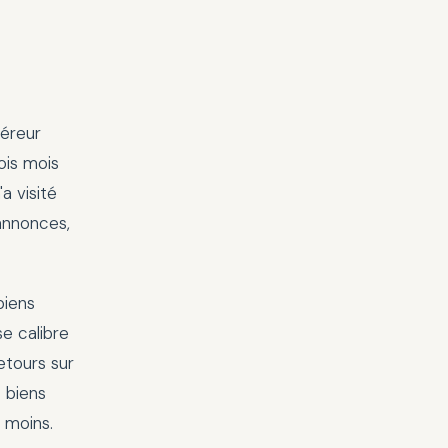
uéreur
ois mois
a visité
 annonces,
biens
e calibre
etours sur
s biens
t moins.