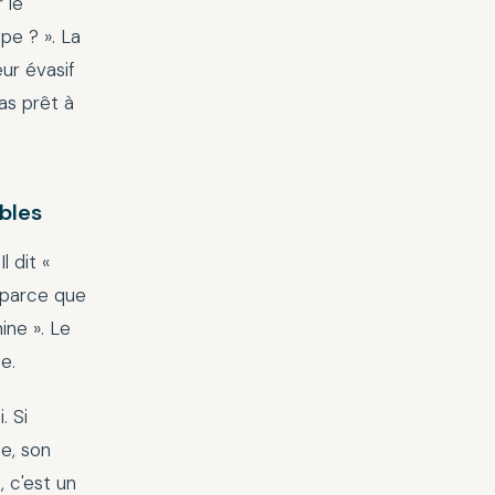
 le
pe ? ». La
ur évasif
pas prêt à
bles
l dit «
n parce que
ine ». Le
e.
. Si
e, son
, c'est un