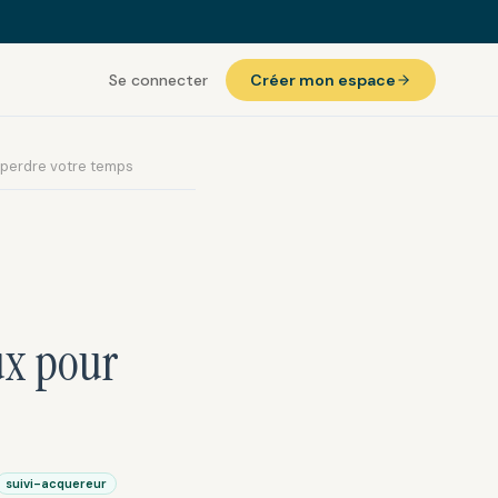
Se connecter
Créer mon espace
s perdre votre temps
ux pour
suivi-acquereur