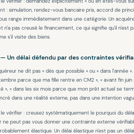
 vérifier : demandez explicitement « où en êtes-vous sur
t : simulation, rendez-vous bancaire pris, accord de princi
ous range immédiatement dans une catégorie. Un acquére
t n'a pas creusé le financement, ce qui signifie qu'il n'est 
e s'il visite des biens.
 — Un délai défendu par des contraintes vérifia
uéreur ne dit pas « dès que possible » ou « dans l'année ». I
embre parce que ma fille rentre en CM2 », « avant fin jui
té », « dans les six mois parce que mon prêt actuel se term
ancré dans une réalité externe, pas dans une intention vagu
 vérifier : creusez systématiquement le pourquoi du délai
r ne peut pas vous donner une contrainte externe vérifiabl
probablement élastique. Un délai élastique n'est pas un délai