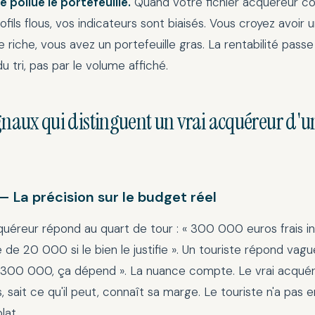
e pollue le portefeuille.
Quand votre fichier acquéreur co
ofils flous, vos indicateurs sont biaisés. Vous croyez avoir 
e riche, vous avez un portefeuille gras. La rentabilité passe
u tri, pas par le volume affiché.
ignaux qui distinguent un vrai acquéreur d'u
 — La précision sur le budget réel
quéreur répond au quart de tour : « 300 000 euros frais incl
de 20 000 si le bien le justifie ». Un touriste répond vagu
 300 000, ça dépend ». La nuance compte. Le vrai acquére
s, sait ce qu'il peut, connaît sa marge. Le touriste n'a pas 
lat.