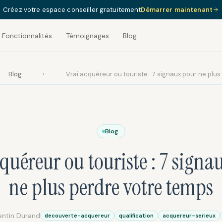
Créez votre espace conseiller gratuitement
Démarrer maintenant
Fonctionnalités
Témoignages
Blog
Blog
›
Vrai acquéreur ou touriste : 7 signaux pour ne plu
Blog
cquéreur ou touriste : 7 signa
ne plus perdre votre temps
lentin Durand
decouverte-acquereur
qualification
acquereur-serieux