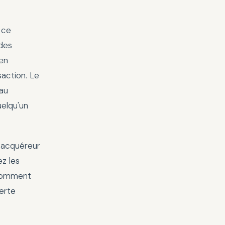
 ce
 des
 en
action. Le
'au
uelqu'un
i acquéreur
ez les
 comment
erte