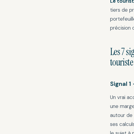
Le tourist
tiers de pr
portefeuill
précision d
Les 7 s
touriste
Signal 1
Un vrai ac
une marge 
autour de
ses calcul
le sujet à p