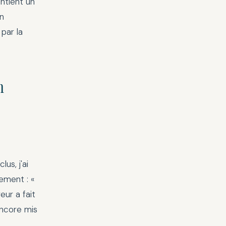
ntient un
un
 par la
n
us, j'ai
ement : «
ur a fait
encore mis