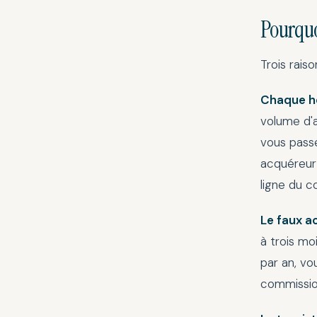
Pourquo
Trois rai
Chaque h
volume d'a
vous passe
acquéreur 
ligne du c
Le faux a
à trois moi
par an, vo
commissio