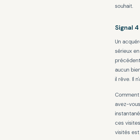
souhait.
Signal 4
Un acquére
sérieux en
précédents
aucun bien
il rêve. Il
Comment le
avez-vous 
instantané
ces visites
visités es