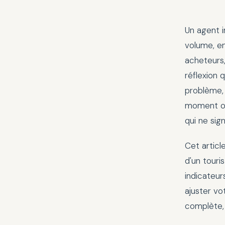
Un agent i
volume, en
acheteurs,
réflexion
problème, 
moment où 
qui ne sig
Cet articl
d'un touri
indicateur
ajuster vo
complète, 