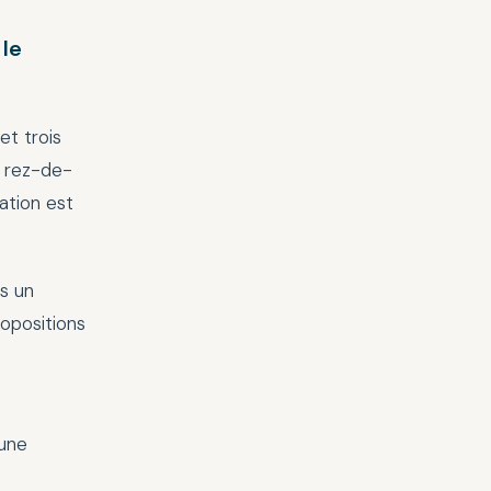
 le
et trois
e rez-de-
ation est
s un
ropositions
'une