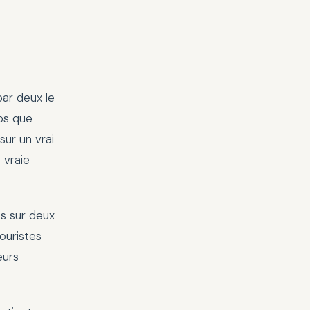
par deux le
ps que
sur un vrai
 vraie
s sur deux
touristes
eurs