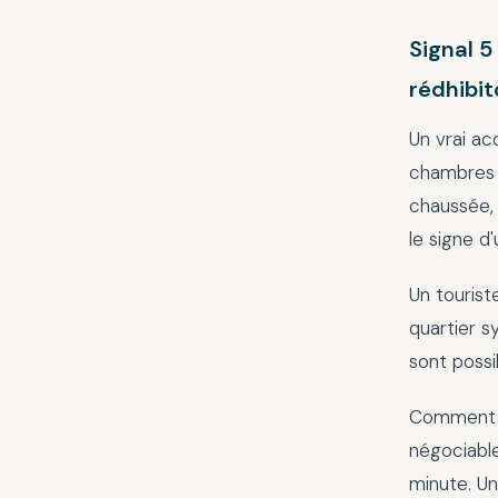
Signal 5
rédhibit
Un vrai ac
chambres »
chaussée, 
le signe d'
Un tourist
quartier s
sont possi
Comment le
négociable
minute. Un