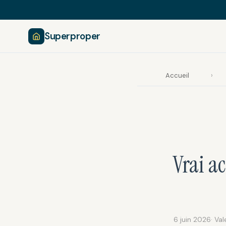
Superproper
Accueil
›
Vrai a
6 juin 2026
· Va