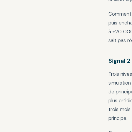
Comment le
puis encha
à +20 000 
sait pas r
Signal 2
Trois nive
simulation
de princip
plus prédi
trois mois
principe.