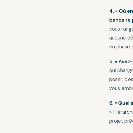
4. « Où e
bancaire 
vous rang
aucune dé
en phase a
5. « Avez
qui chang
poser, c'es
vous embra
6. « Quel
»
Hiérarchi
projet pré