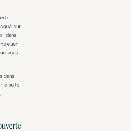
verte
 acquéreur
b : dans
entretien
que vous
ns dans
 la suite.
,
ouverte