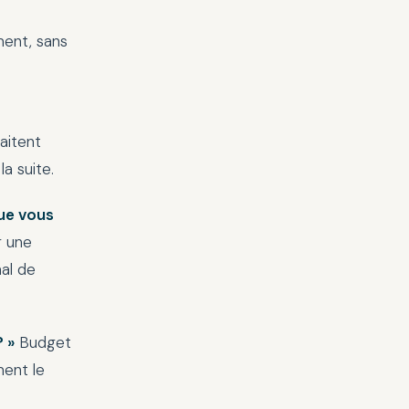
ment, sans
raitent
a suite.
que vous
r une
nal de
? »
Budget
ment le