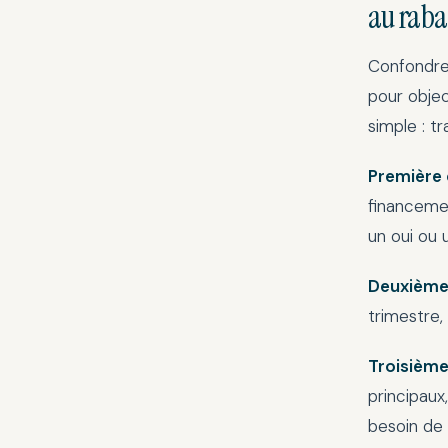
au raba
Confondre 
pour objec
simple : t
Première 
financemen
un oui ou 
Deuxième 
trimestre,
Troisième
principaux
besoin de 