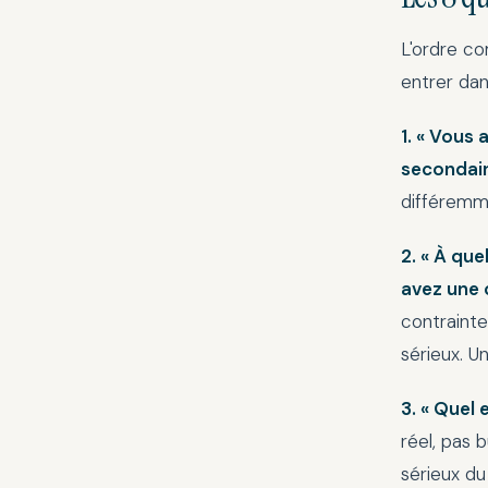
L'ordre c
entrer dans
1. « Vous 
secondair
différemme
2. « À qu
avez une 
contrainte
sérieux. Un
3. « Quel 
réel, pas 
sérieux du