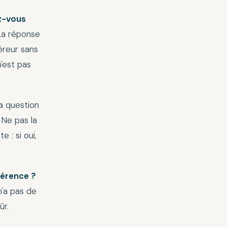
ez-vous
La réponse
éreur sans
'est pas
a question
 Ne pas la
 : si oui,
férence ?
n'a pas de
ûr.