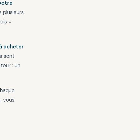
votre
s plusieurs
ois =
 à acheter
s sont
teur : un
chaque
, vous