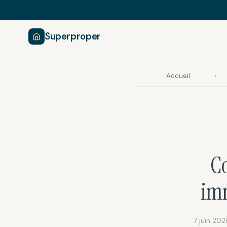
Superproper
Accueil
›
C
imm
7 juin 202