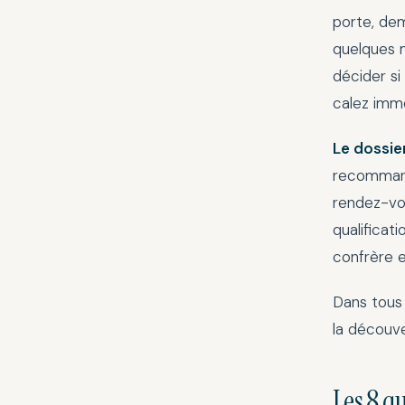
porte, dem
quelques m
décider si
calez imm
Le dossie
recommanda
rendez-vou
qualificat
confrère e
Dans tous 
la découve
Les 8 q