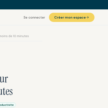
Se connecter
Créer mon espace
moins de 10 minutes
ur
utes
oductivite