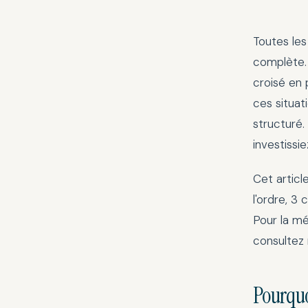
Toutes le
complète. 
croisé en 
ces situat
structuré.
investissi
Cet articl
l'ordre, 3 
Pour la m
consultez
Pourquo