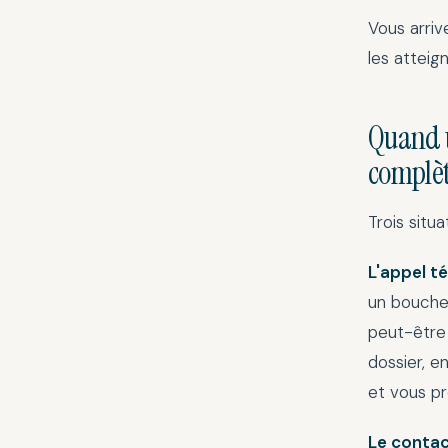
Vous arriv
les atteig
Quand u
complè
Trois situa
L'appel t
un bouche-
peut-être 
dossier, e
et vous pr
Le contac