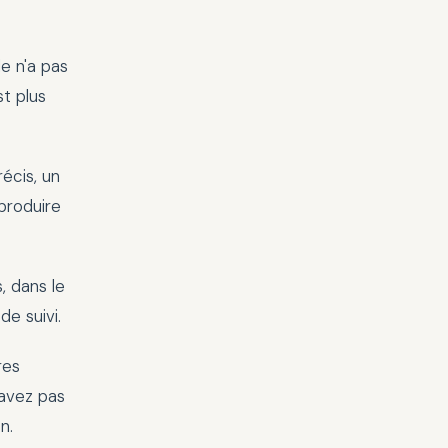
de n'a pas
t plus
écis, un
 produire
, dans le
de suivi.
res
'avez pas
n.