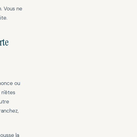
n. Vous ne
te.
rte
nnonce ou
 n'êtes
utre
tranchez,
ousse la