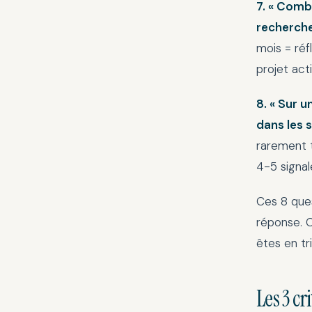
7. « Comb
recherche
mois = réf
projet acti
8. « Sur u
dans les 
rarement t
4-5 signal
Ces 8 ques
réponse. C
êtes en tr
Les 3 cr