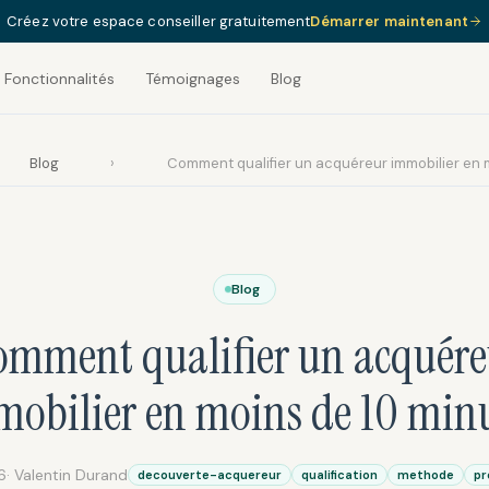
Créez votre espace conseiller gratuitement
Démarrer maintenant
Fonctionnalités
Témoignages
Blog
Blog
›
Comment qualifier un acquéreur immobilier en 
Blog
omment qualifier un acquére
obilier en moins de 10 min
6
· Valentin Durand
decouverte-acquereur
qualification
methode
pr