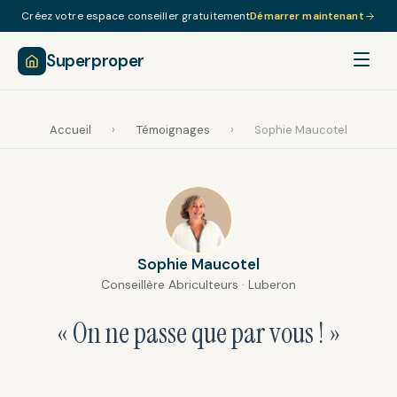
Créez votre espace conseiller gratuitement
Démarrer maintenant
Superproper
Accueil
›
Témoignages
›
Sophie Maucotel
Sophie Maucotel
Conseillère Abriculteurs · Luberon
« On ne passe que par vous ! »